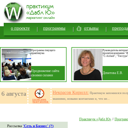
о проекте
программы
отзывы
препода
Программа текущего
Руководитель интерне
практикума
проектов компании "
"С-Airlaid", "Тиссура
Продвижение сайта
Девятова Е.В.
своими силами
6 августа
Некрасов Кирилл:
Практикум запомнился по
знаниями, новыми контактами и, что не...
Практикум «Дабл Ю»
//
Програ
Рассылка
'Сеть и Бизнес' (?)