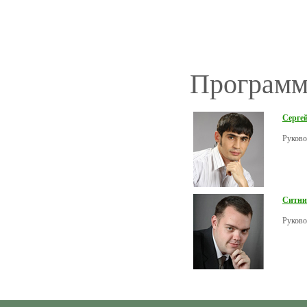
Программ
Серге
Руково
Ситни
Руково