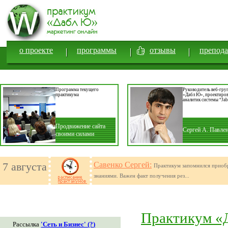
о проекте
программы
отзывы
препода
Программа текущего
Руководитель веб-гру
практикума
«Дабл Ю», проектиро
аналитик системы “Jab
Продвижение сайта
Сергей А. Павле
своими силами
7 августа
Савенко Сергей:
Практикум запомнился прио
знаниями. Важен факт получения рез...
Практикум «
Рассылка
'Сеть и Бизнес' (?)